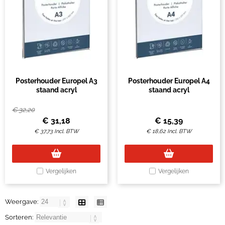
Posterhouder Europel A3
Posterhouder Europel A4
staand acryl
staand acryl
€
32,20
€
31,18
€
15,39
€
37,73
Incl. BTW
€
18,62
Incl. BTW
Vergelijken
Vergelijken
Weergave:
Sorteren: