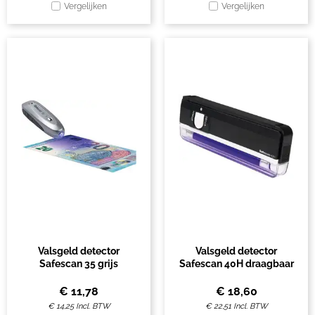
Vergelijken
Vergelijken
Valsgeld detector
Valsgeld detector
Safescan 35 grijs
Safescan 40H draagbaar
€
11,78
€
18,60
€
14,25
Incl. BTW
€
22,51
Incl. BTW