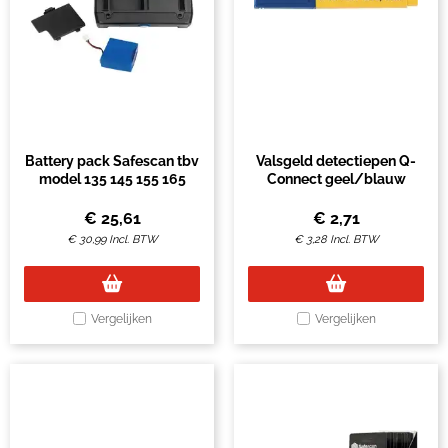
Battery pack Safescan tbv
Valsgeld detectiepen Q-
model 135 145 155 165
Connect geel/blauw
€
25,61
€
2,71
€
30,99
Incl. BTW
€
3,28
Incl. BTW
Vergelijken
Vergelijken