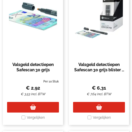
Valsgeld detectiepen
Valsgeld detectiepen
Safescan 30 grijs
Safescan 30 grijs blister à
3 stuks
Per 10 Stuk
€
2,92
€
6,31
€
3,53
Incl. BTW
€
7,64
Incl. BTW
Vergelijken
Vergelijken