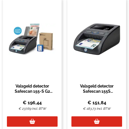
Valsgeld detector
Valsgeld detector
Safescan 155-S G2
Safescan 155S
complete set met
automatisch zwart
oplaadbare batterij en
€
196,44
€
151,84
biljetten stacker
€
237,69
Incl. BTW
€
183,73
Incl. BTW