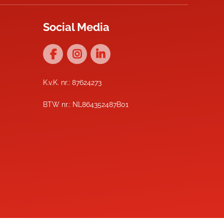
Social Media
K.v.K. nr.: 87624273
BTW nr.: NL864352487B01