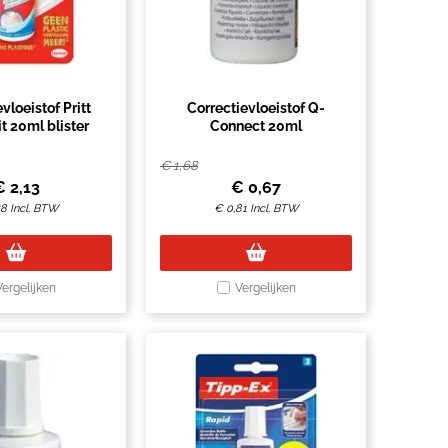
vloeistof Pritt
Correctievloeistof Q-
it 20ml blister
Connect 20ml
€
1,68
€
2,13
€
0,67
58
Incl. BTW
€
0,81
Incl. BTW
Vergelijken
Vergelijken