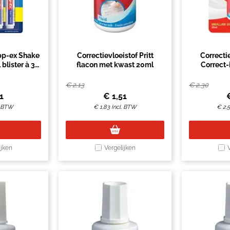
pp-ex Shake
Correctievloeistof Pritt
Correctie
blister à 3
flacon met kwast 20ml
Correct-
s
€
2,13
€
2,30
1
€
1,51
. BTW
€
1,83
Incl. BTW
€
2,
ijken
Vergelijken