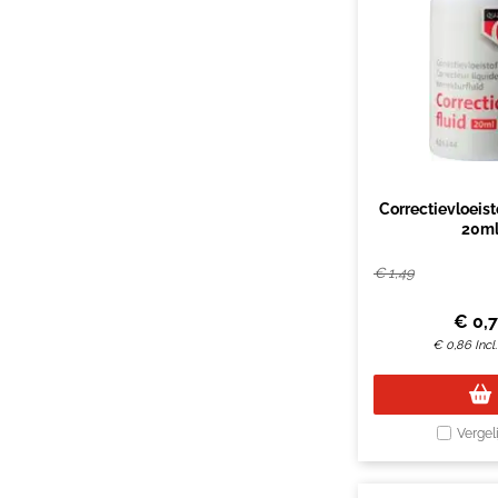
Correctievloeis
20m
€
1,49
€
0,
€
0,86
Inc
Vergel