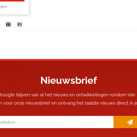
ijken
Nieuwsbrief
 hoogte blijven van al het nieuws en ontwikkelingen rondom Van
 in voor onze nieuwsbrief en ontvang het laatste nieuws direct in 