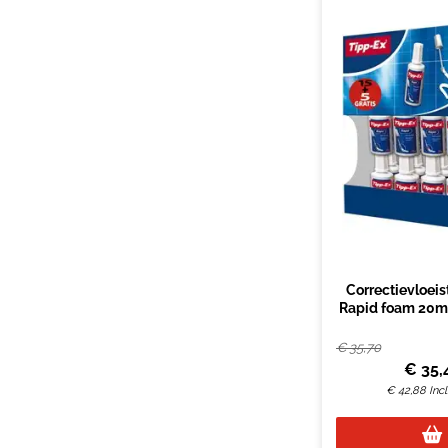
Correctievloeis
Rapid foam 20m
à 15+5 gr
€
35,70
€
35,
€
42,88
Inc