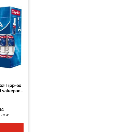
tof Tipp-ex
l valuepack
atis
44
l. BTW