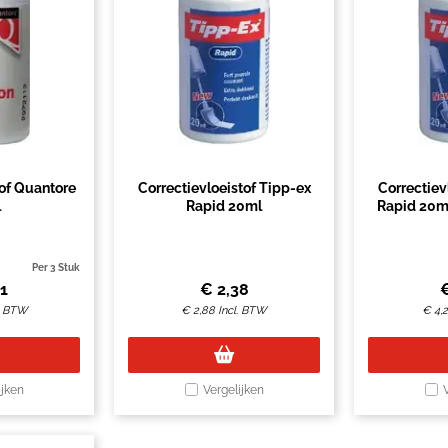
tof Quantore
Correctievloeistof Tipp-ex
Correctiev
l
Rapid 20ml
Rapid 20ml 
Per 3 Stuk
71
€
2,38
l. BTW
€
2,88
Incl. BTW
€
4,
ijken
Vergelijken