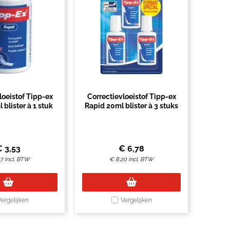
loeistof Tipp-ex
Correctievloeistof Tipp-ex
blister à 1 stuk
Rapid 20ml blister à 3 stuks
€
3,53
€
6,78
27
Incl. BTW
€
8,20
Incl. BTW
Vergelijken
Vergelijken