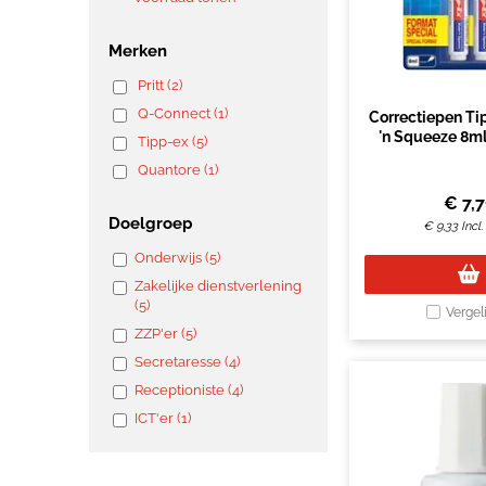
Merken
Pritt (2)
Q-Connect (1)
Correctiepen Ti
'n Squeeze 8ml 
Tipp-ex (5)
stuk
Quantore (1)
€
7,7
Doelgroep
€
9,33
Incl
Onderwijs (5)
Zakelijke dienstverlening
(5)
Vergel
ZZP'er (5)
Secretaresse (4)
Receptioniste (4)
ICT'er (1)