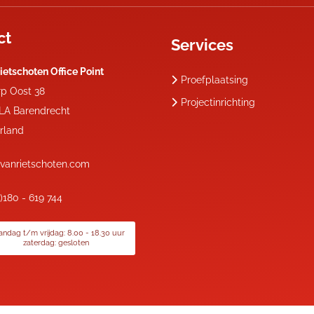
ct
Services
ietschoten Office Point
Proefplaatsing
rp Oost 38
Projectinrichting
 LA
Barendrecht
rland
vanrietschoten.com
0)180 - 619 744
ndag t/m vrijdag: 8.00 - 18.30 uur
zaterdag: gesloten