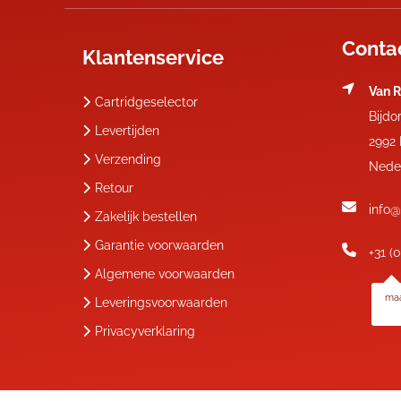
Conta
Klantenservice
Van R
Cartridgeselector
Bijdo
Levertijden
2992
Verzending
Nede
Retour
info@
Zakelijk bestellen
Garantie voorwaarden
+31 (
Algemene voorwaarden
maa
Leveringsvoorwaarden
Privacyverklaring