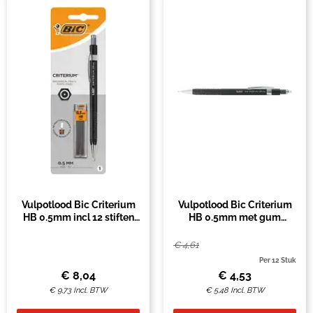
Vulpotlood Bic Criterium
Vulpotlood Bic Criterium
HB 0.5mm incl 12 stiften
HB 0.5mm met gum
zwart blister à 1st
metalen clip
€
4,61
Per 12 Stuk
€
8,04
€
4,53
€
9,73
Incl. BTW
€
5,48
Incl. BTW