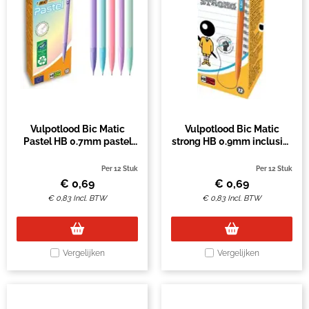
Vulpotlood Bic Matic
Vulpotlood Bic Matic
Pastel HB 0.7mm pastel
strong HB 0.9mm inclusief
assorti
stiften
Per 12 Stuk
Per 12 Stuk
€
0,69
€
0,69
€
0,83
Incl. BTW
€
0,83
Incl. BTW
Vergelijken
Vergelijken