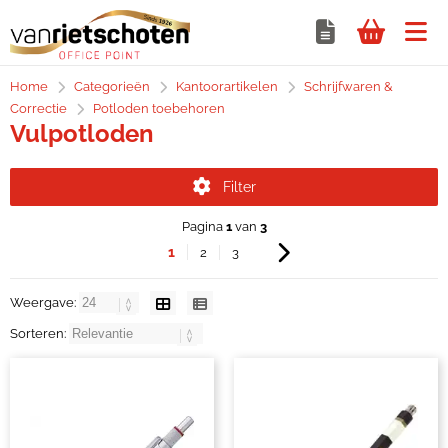
Home
Categorieën
Kantoorartikelen
Schrijfwaren &
Correctie
Potloden toebehoren
Vulpotloden
Filter
Pagina
1
van
3
1
2
3
Weergave:
Sorteren: