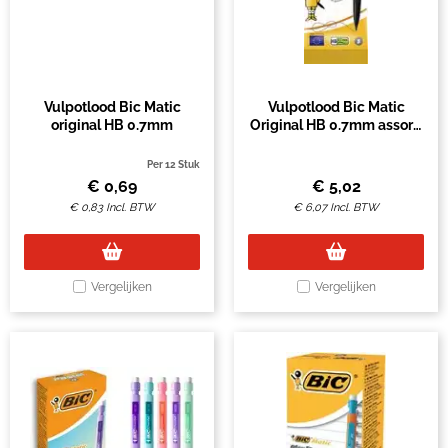
Vulpotlood Bic Matic
Vulpotlood Bic Matic
original HB 0.7mm
Original HB 0.7mm assorti
zak à 5 stuks
Per 12 Stuk
€
0,69
€
5,02
€
0,83
Incl. BTW
€
6,07
Incl. BTW
Vergelijken
Vergelijken