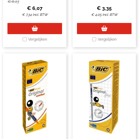
€
6,13
€
6,07
€
3,35
€
7,34
Incl. BTW
€
4,05
Incl. BTW
Vergelijken
Vergelijken