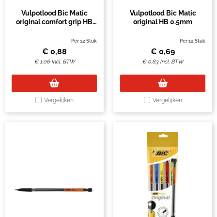
Vulpotlood Bic Matic
Vulpotlood Bic Matic
original comfort grip HB
original HB 0.5mm
0.7mm
Per 12 Stuk
Per 12 Stuk
€
0,88
€
0,69
€
1,06
Incl. BTW
€
0,83
Incl. BTW
Vergelijken
Vergelijken