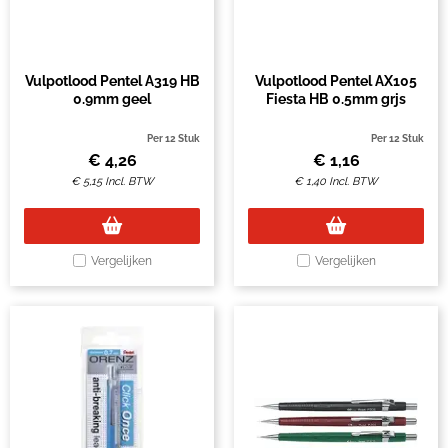
Vulpotlood Pentel A319 HB
Vulpotlood Pentel AX105
0.9mm geel
Fiesta HB 0.5mm grjs
Per 12 Stuk
Per 12 Stuk
€
4,26
€
1,16
€
5,15
Incl. BTW
€
1,40
Incl. BTW
Vergelijken
Vergelijken