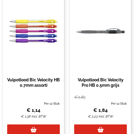
Vulpotlood Bic Velocity HB
Vulpotlood Bic Velocity
0.7mm assorti
Pro HB 0.5mm grijs
€
1,85
Per 12 Stuk
Per 12 Stuk
€
1,14
€
1,84
€
1,38
Incl. BTW
€
2,23
Incl. BTW