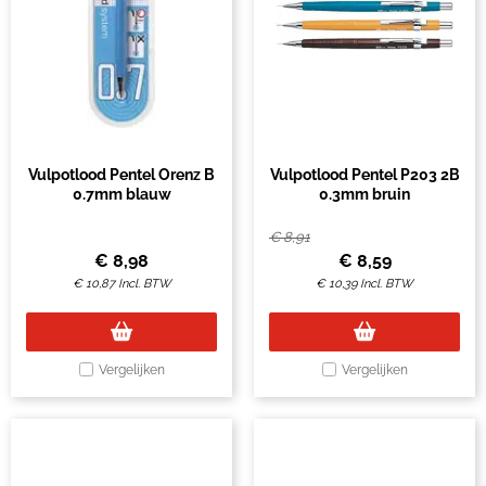
Vulpotlood Pentel Orenz B
Vulpotlood Pentel P203 2B
0.7mm blauw
0.3mm bruin
€
8,91
€
8,98
€
8,59
€
10,87
Incl. BTW
€
10,39
Incl. BTW
Vergelijken
Vergelijken