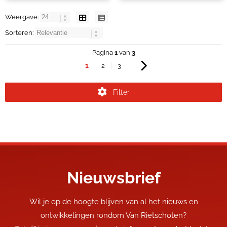
Weergave:
Sorteren:
Pagina
1
van
3
1
2
3
Filter
Nieuwsbrief
Wil je op de hoogte blijven van al het nieuws en
ontwikkelingen rondom Van Rietschoten?