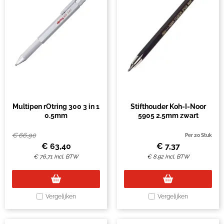
Multipen rOtring 300 3 in 1
Stifthouder Koh-I-Noor
0.5mm
5905 2.5mm zwart
€
66,90
Per 20 Stuk
€
63,40
€
7,37
€
76,71
Incl. BTW
€
8,92
Incl. BTW
Vergelijken
Vergelijken