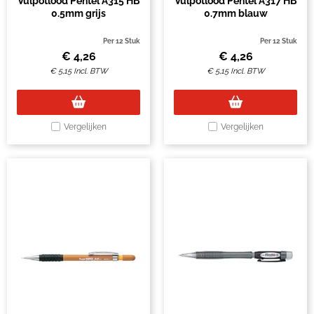
Vulpotlood Pentel A315 HB
Vulpotlood Pentel A317 HB
0.5mm grijs
0.7mm blauw
Per 12 Stuk
Per 12 Stuk
€
4,26
€
4,26
€
5,15
Incl. BTW
€
5,15
Incl. BTW
Vergelijken
Vergelijken