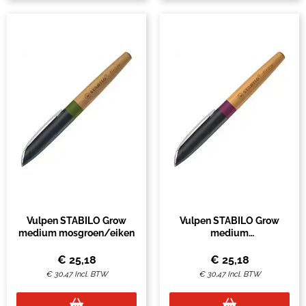
Vulpen STABILO Grow
Vulpen STABILO Grow
medium mosgroen/eiken
medium
pruimenrood/kersen
€
25,18
€
25,18
€
30,47
Incl. BTW
€
30,47
Incl. BTW