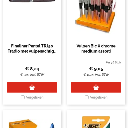
Fineliner Pentel TRJ50
Vulpen Bic X chrome
Tradio met vulpenachtige
medium assorti
punt extra fijn zwart
Per 36 Stuk
€
8,24
€
9,05
€
9,97
Incl. BTW
€
10,95
Incl. BTW
Vergelijken
Vergelijken