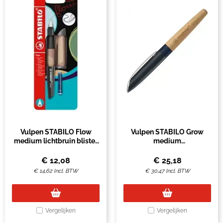
Vulpen STABILO Flow
Vulpen STABILO Grow
medium lichtbruin blister
medium
à 1 stuk
bosbesblauw/beuken
€
12,08
€
25,18
€
14,62
Incl. BTW
€
30,47
Incl. BTW
Vergelijken
Vergelijken