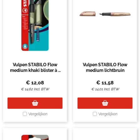
Vulpen STABILO Flow
Vulpen STABILO Flow
medium khaki blister à 1
medium lichtbruin
stuk
€
12,08
€
11,58
€
14,62
Incl. BTW
€
14,01
Incl. BTW
Vergelijken
Vergelijken