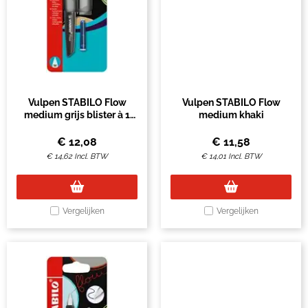
Vulpen STABILO Flow
Vulpen STABILO Flow
medium grijs blister à 1
medium khaki
stuk
€
12,08
€
11,58
€
14,62
Incl. BTW
€
14,01
Incl. BTW
Vergelijken
Vergelijken