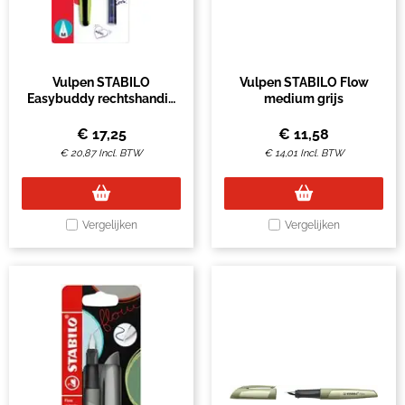
Vulpen STABILO
Vulpen STABILO Flow
Easybuddy rechtshandig
medium grijs
M zwart/lime blister à 1
stuk
€
17,25
€
11,58
€
20,87
Incl. BTW
€
14,01
Incl. BTW
Vergelijken
Vergelijken