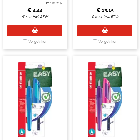
Per 12 Stuk
€
4,44
€
13,15
€
5,37
Incl. BTW
€
15,91
Incl. BTW
Vergelijken
Vergelijken