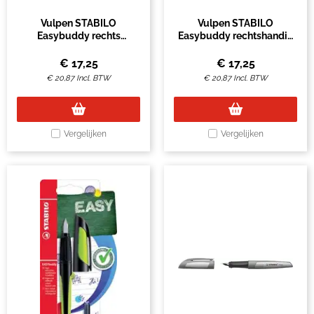
Vulpen STABILO
Vulpen STABILO
Easybuddy rechts
Easybuddy rechtshandig
medium
M paars/magenta blister
donkerblauw/lichtblauw
à 1 stuk
€
17,25
€
17,25
blister
€
20,87
Incl. BTW
€
20,87
Incl. BTW
Vergelijken
Vergelijken