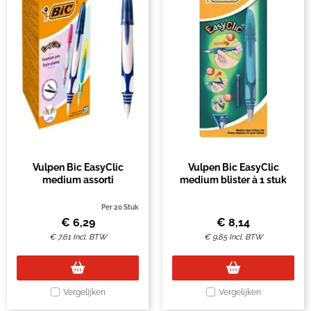
Vulpen Bic EasyClic
Vulpen Bic EasyClic
medium assorti
medium blister à 1 stuk
Per 20 Stuk
€
6,29
€
8,14
€
7,61
Incl. BTW
€
9,85
Incl. BTW
Vergelijken
Vergelijken