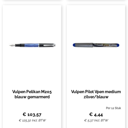
Vulpen Pelikan M205
Vulpen Pilot Vpen medium
blauw gemarmerd
zilver/blauw
Per 12 Stuk
€
103,57
€
4,44
€
125,32
Incl. BTW
€
5,37
Incl. BTW