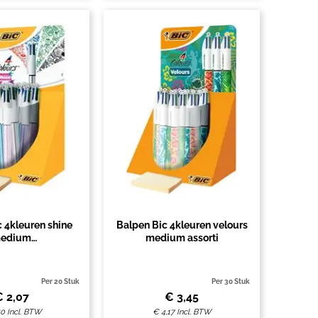
 4kleuren shine
Balpen Bic 4kleuren velours
edium
medium assorti
ars/roze/blauw
Per 20 Stuk
Per 30 Stuk
€
2,07
€
3,45
50
Incl. BTW
€
4,17
Incl. BTW