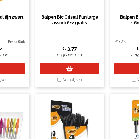
l fijn zwart
Balpen Bic Cristal Fun large
Balpen Bi
assorti 6+2 gratis
1.6
€
1,80
Per 50 Stuk
34
€
3,77
. BTW
€
4,56
Incl. BTW
€
0,
ijken
Vergelijken