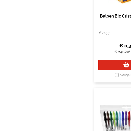
Balpen Bic Crista
€
0,44
€
0,
€
0,41
Incl
Vergel