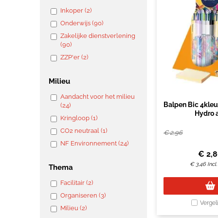
Inkoper (2)
Onderwijs (90)
Zakelijke dienstverlening
(90)
ZZP'er (2)
Milieu
Aandacht voor het milieu
Balpen Bic 4kle
(24)
Hydro 
Kringloop (1)
CO2 neutraal (1)
€
2,96
NF Environnement (24)
€
2,
€
3,46
Incl
Thema
Facilitair (2)
Organiseren (3)
Vergel
Milieu (2)