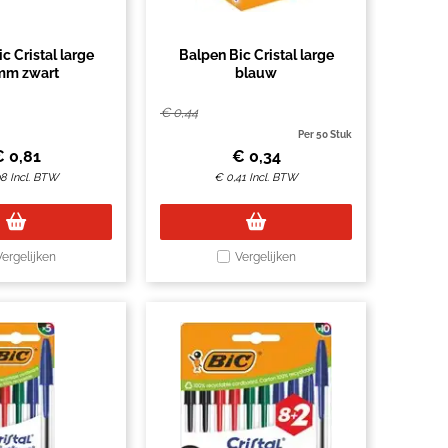
c Cristal large
Balpen Bic Cristal large
mm zwart
blauw
€
0,44
Per 50 Stuk
€
0,81
€
0,34
98
Incl. BTW
€
0,41
Incl. BTW
Vergelijken
Vergelijken