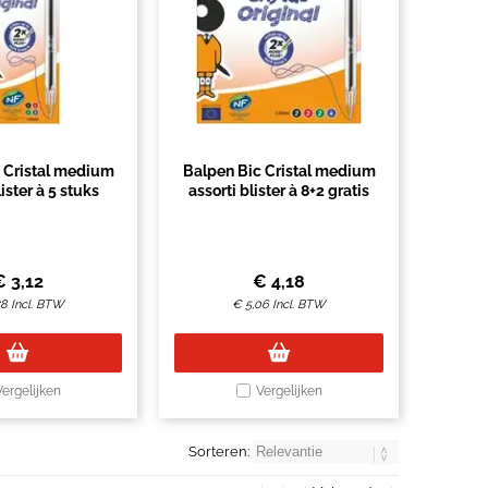
 Cristal medium
Balpen Bic Cristal medium
lister à 5 stuks
assorti blister à 8+2 gratis
€
3,12
€
4,18
78
Incl. BTW
€
5,06
Incl. BTW
Vergelijken
Vergelijken
Sorteren: