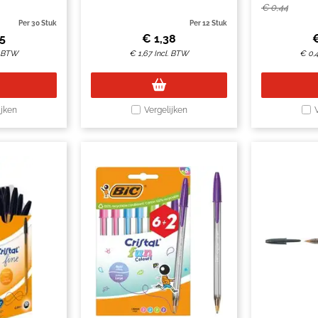
€
0,44
Per 30 Stuk
Per 12 Stuk
45
€
1,38
. BTW
€
1,67
Incl. BTW
€
0,
ijken
Vergelijken