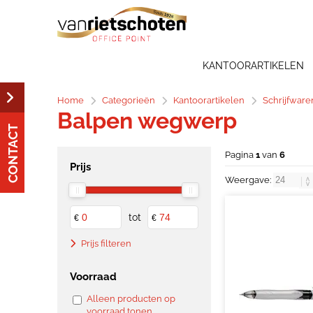
KANTOORARTIKELEN
Home
Categorieën
Kantoorartikelen
Schrijfware
Balpen wegwerp
CONTACT
Pagina
1
van
6
Prijs
Weergave:
tot
€
€
Prijs filteren
Voorraad
Alleen producten op
voorraad tonen