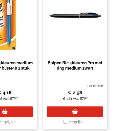
 4kleuren medium
Balpen Bic 4kleuren Pro met
 blister à 1 stuk
ring medium zwart
Per 12 Stuk
€
4,18
€
2,98
06
Incl. BTW
€
3,61
Incl. BTW
Vergelijken
Vergelijken