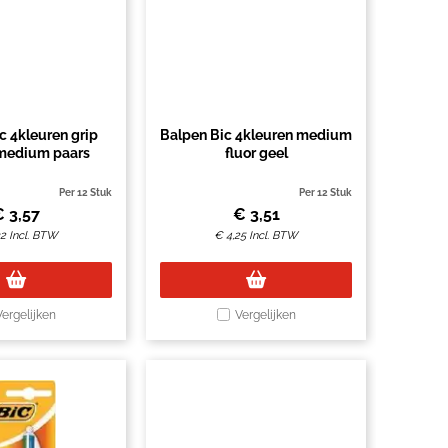
c 4kleuren grip
Balpen Bic 4kleuren medium
 medium paars
fluor geel
Per 12 Stuk
Per 12 Stuk
€
3,57
€
3,51
32
Incl. BTW
€
4,25
Incl. BTW
Vergelijken
Vergelijken