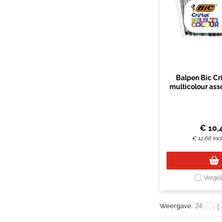
Balpen Bic Cri
multicolour asso
€
10,
€
12,66
Inc
Vergel
Weergave: