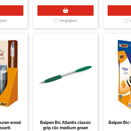
ijken
Vergelijken
euren wood
Balpen Bic Atlantis classic
Balpen Bic C
sorti
grip clic medium groen