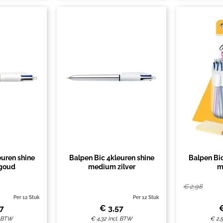
euren shine
Balpen Bic 4kleuren shine
Balpen Bic
goud
medium zilver
m
zilver/pa
€
2,98
Per 12 Stuk
Per 12 Stuk
57
€
3,57
. BTW
€
4,32
Incl. BTW
€
2,