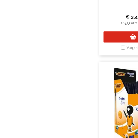
€
3,
€
4,17
Incl
Vergel