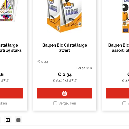
stal large
Balpen Bic Cristal large
Balpen Bic
rti 15 stuks
zwart
assorti b
€
0,44
Per 50 Stuk
46
€
0,34
l. BTW
€
0,41
Incl. BTW
€
3,
ijken
Vergelijken