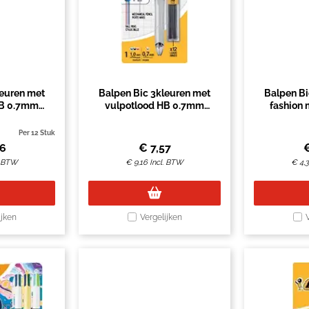
leuren met
Balpen Bic 3kleuren met
Balpen Bi
HB 0.7mm
vulpotlood HB 0.7mm
fashion
wit
medium wit blister à 1st
Per 12 Stuk
56
€
7,57
. BTW
€
9,16
Incl. BTW
€
4,
ijken
Vergelijken