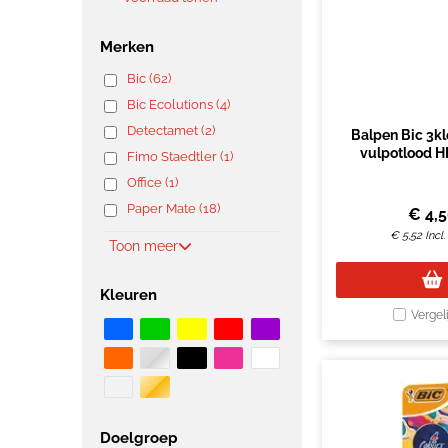
Merken
Bic (62)
Bic Ecolutions (4)
Detectamet (2)
Balpen Bic 3k
vulpotlood 
Fimo Staedtler (1)
medium 
Office (1)
Paper Mate (18)
€
4,
€
5,52
Incl
Toon meer
Kleuren
Vergel
Doelgroep