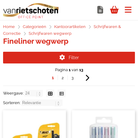
Home
Categorieën
Kantoorartikelen
Schrijfwaren &
Correctie
Schrijfwaren wegwerp
Fineliner wegwerp
Filter
Pagina
1
van
13
1
2
3
Weergave:
Sorteren: