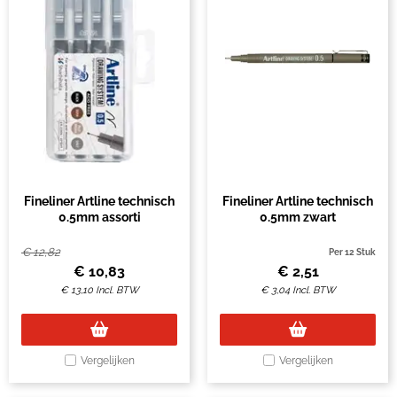
Fineliner Artline technisch
Fineliner Artline technisch
0.5mm assorti
0.5mm zwart
€
12,82
Per 12 Stuk
€
10,83
€
2,51
€
13,10
Incl. BTW
€
3,04
Incl. BTW
Vergelijken
Vergelijken