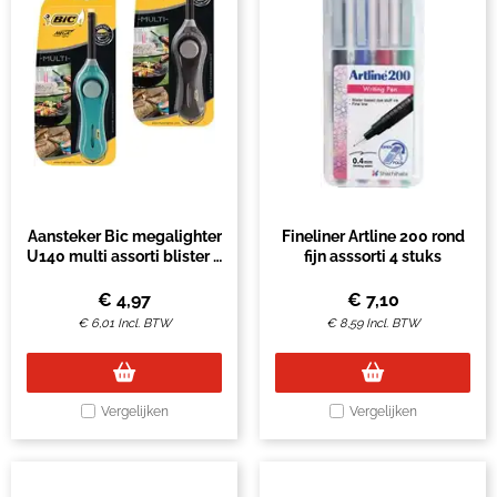
Aansteker Bic megalighter
Fineliner Artline 200 rond
U140 multi assorti blister à
fijn asssorti 4 stuks
1 stuk
€
4,97
€
7,10
€
6,01
Incl. BTW
€
8,59
Incl. BTW
Vergelijken
Vergelijken