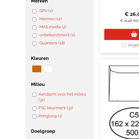
Merken
GPV (2)
€
26,
Hermes (12)
€
31,46
Inc
MAILmedia (2)
onbekend merk (1)
Quantore (18)
Vergel
Kleuren
Milieu
Aandacht voor het milieu
(31)
FSC keurmerk (31)
Kringloop (1)
Doelgroep