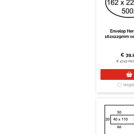
Envelop He
162x229mm ven
links zelfkleve
€
39,
€
47,43
Inc
Vergel