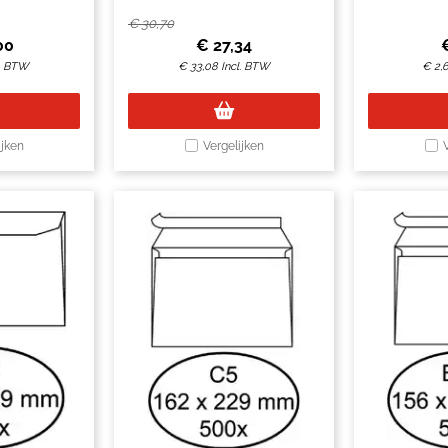
500 stuks
pak 
€
30,70
00
€
27,34
l. BTW
€
33,08
Incl. BTW
€
2,
ijken
Vergelijken