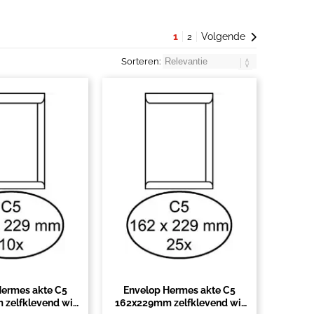
1
Volgende
2
Sorteren:
Hermes akte C5
Envelop Hermes akte C5
zelfklevend wit
162x229mm zelfklevend wit