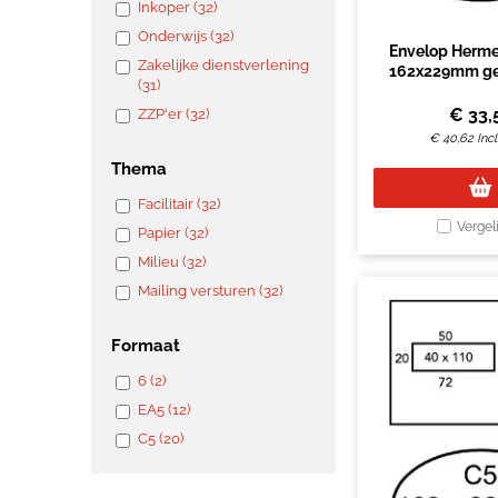
Inkoper (32)
Onderwijs (32)
Envelop Herme
Zakelijke dienstverlening
162x229mm g
(31)
doos à 500
€
33,
ZZP'er (32)
€
40,62
Inc
Thema
Facilitair (32)
Vergel
Papier (32)
Milieu (32)
Mailing versturen (32)
Formaat
6 (2)
EA5 (12)
C5 (20)