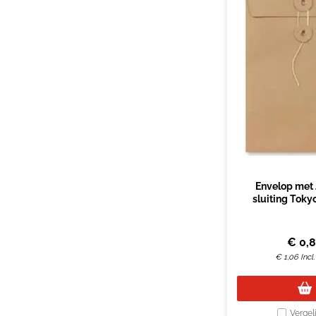
Envelop met
sluiting Toky
162x229mm
€
0,
€
1,06
Incl
Vergel