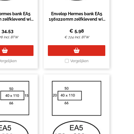
ermes bank EA5
Envelop Hermes bank EA5
zelfklevend wit
156x220mm zelfklevend wit
à 500 stuks
pak à 50 stuks
€
34,53
€
5,98
78
Incl. BTW
€
7,24
Incl. BTW
Vergelijken
Vergelijken