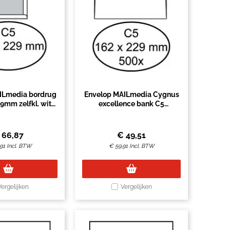
ILmedia bordrug
Envelop MAILmedia Cygnus
9mm zelfkl. wit
excellence bank C5
50stuks
162x229mm zelfklevend met
strip wit
€
66,87
€
49,51
91
Incl. BTW
€
59,91
Incl. BTW
Vergelijken
Vergelijken