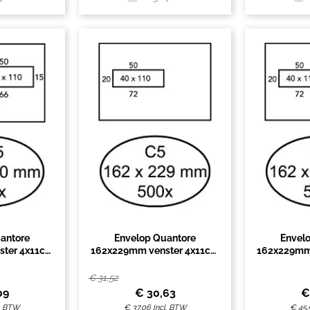
antore
Envelop Quantore
Envel
ter 4x11cm
162x229mm venster 4x11cm
162x229mm
nd 500 stuks
links 500 stuks
links zelfk
€
31,52
09
€
30,63
l. BTW
€
37,06
Incl. BTW
€
45,