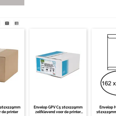
 162x229mm
Envelop GPV C5 162x229mm
Envelop 
 de printer
zelfklevend voor de printer
162x229mm 