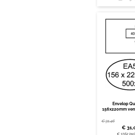
Envelop Qu
156x220mm vens
rechts zelfkleve
€
31,46
€
31,
€
37,62
Inc