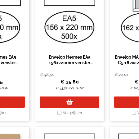
mes EA5
Envelop Hermes EA5
Envelop MA
venster
156x220mm venster
C5 162x22
klevend 50
4x11links zelfklevend 500
2
s
stuks
€
36,50
€
77,10
25
€
35,80
. BTW
€
43,32
Incl. BTW
€
80,
ijken
Vergelijken