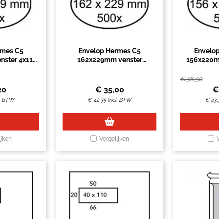
rmes C5
Envelop Hermes C5
Envelo
ster 4x11
162x229mm venster
156x220m
nd 500 stuks
4x11links 500 stuks
rechts zelf
€
36,50
20
€
35,00
l. BTW
€
42,35
Incl. BTW
€
43,
ijken
Vergelijken