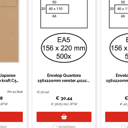
 Japanse
Envelop Quantore
Envel
o kraft C5
156x220mm venster 4x11cm
156x220mm
 bruin
links 500 stuks
links zelfk
€
32,42
Per 50 Stuk
88
€
30,44
. BTW
€
36,83
Incl. BTW
€
40,
ijken
Vergelijken