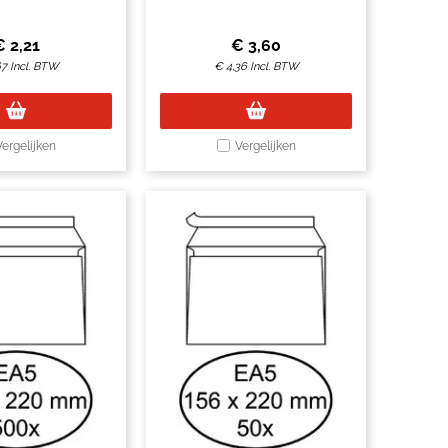
à 10 stuks
pak à 25 stuks
€
2,21
€
3,60
67
Incl. BTW
€
4,36
Incl. BTW
Vergelijken
Vergelijken