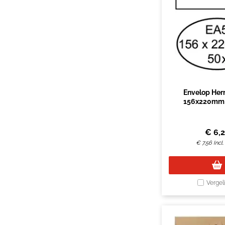
Envelop Her
156x220mm 
4x11links zelf
stuk
€
6,
€
7,56
Incl
Vergel