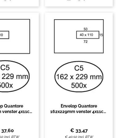
op Quantore
Envelop Quantore
 venster 4x11cm
162x229mm venster 4x11cm
levend 500 stuks
rechts 500 stuks
€
37,60
€
33,47
50
Incl. BTW
€
40,50
Incl. BTW