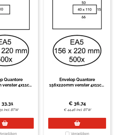
op Quantore
Envelop Quantore
 venster 4x11cm
156x220mm venster 4x11cm
levend 500 stuks
rechts 500 stuks
€
33,31
€
36,74
31
Incl. BTW
€
44,46
Incl. BTW
Vergelijken
Vergelijken