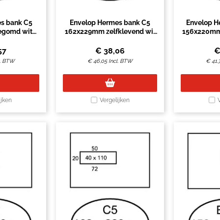
s bank C5
Envelop Hermes bank C5
Envelop H
egomd wit
162x229mm zelfklevend wit
156x220mm 
 stuks
doos à 500 stuks
doos 
57
€
38,06
l. BTW
€
46,05
Incl. BTW
€
41,
ijken
Vergelijken