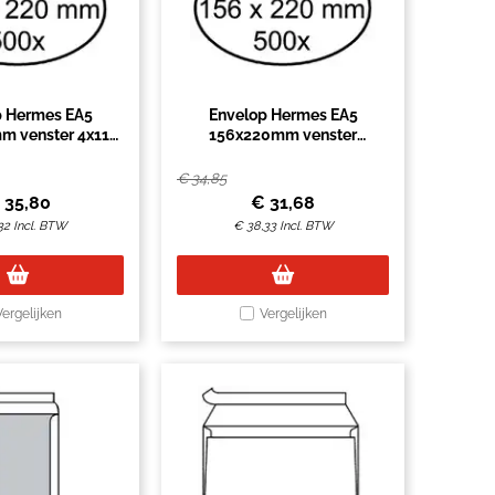
p Hermes EA5
Envelop Hermes EA5
m venster 4x11
156x220mm venster
klevend 500 stuks
4X11links 500 stuks
€
34,85
€
35,80
€
31,68
32
Incl. BTW
€
38,33
Incl. BTW
Vergelijken
Vergelijken