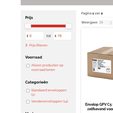
Pagina
1
van
2
Prijs
Weergave:
tot
€
€
Prijs filteren
Voorraad
Alleen producten op
voorraad tonen
Categorieën
Standaard enveloppen
(2)
Vensterenveloppen (14)
Envelop GPV C5
zelfkevend voor