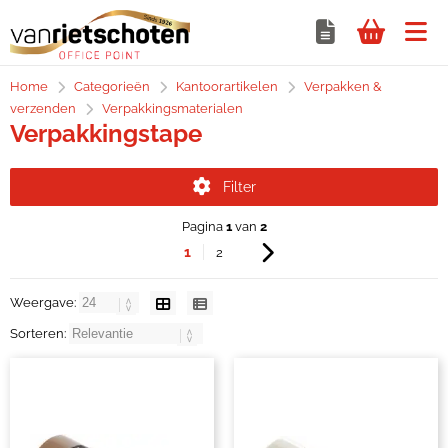
Home
Categorieën
Kantoorartikelen
Verpakken &
verzenden
Verpakkingsmaterialen
Verpakkingstape
Filter
Pagina
1
van
2
1
2
Weergave:
Sorteren: