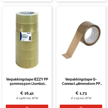
Verpakkingstape IEZZY PP
Verpakkingstape Q-
50mmx150m (Jumbo)
Connect 48mmx60m PP
transparant 6 rollen
bruin per stuk
€
16,41
€
1,73
€
19,86
Incl. BTW
€
2,09
Incl. BTW