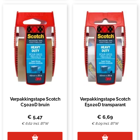
Verpakkingstape Scotch
Verpakkingstape Scotch
C5020D bruin
E5020D transparant
€
5,47
€
6,69
€
6,62
Incl. BTW
€
8,09
Incl. BTW