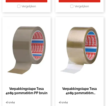
Vergelijken
Vergelijken
Verpakkingstape Tesa
Verpakkingstape Tesa
4089 50mmx66m PP bruin
4089 50mmx66m
transparant PP
€
2,64
€
2,64