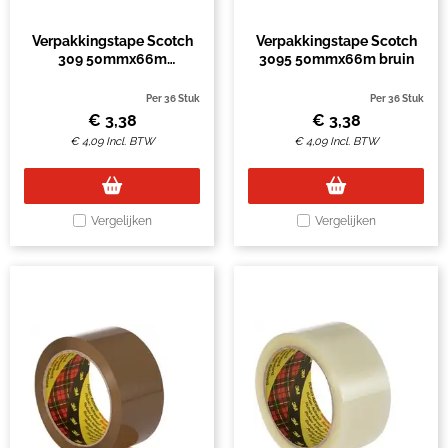
Verpakkingstape Scotch
Verpakkingstape Scotch
309 50mmx66m
3095 50mmx66m bruin
transparant
Per 36 Stuk
Per 36 Stuk
€
3,38
€
3,38
€
4,09
Incl. BTW
€
4,09
Incl. BTW
Vergelijken
Vergelijken