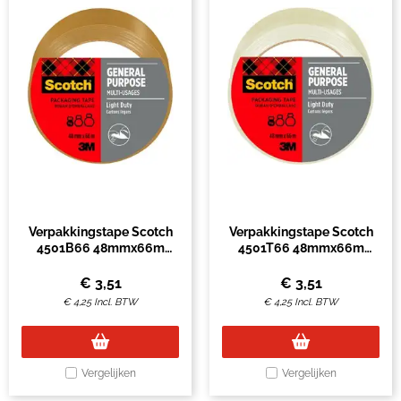
Verpakkingstape Scotch
Verpakkingstape Scotch
4501B66 48mmx66m
4501T66 48mmx66m
bruin
transparant
€
3,51
€
3,51
€
4,25
Incl. BTW
€
4,25
Incl. BTW
Vergelijken
Vergelijken