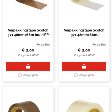
Verpakkingstape Scotch
Verpakkingstape Scotch
371 48mmx66m bruin PP
371 48mmx66m
transparant PP
Per 36 Stuk
Per 36 Stuk
€
2,00
€
2,00
€
2,42
Incl. BTW
€
2,42
Incl. BTW
Vergelijken
Vergelijken