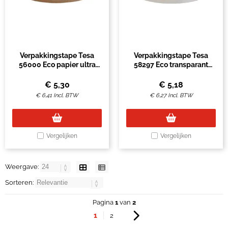
Verpakkingstape Tesa
Verpakkingstape Tesa
56000 Eco papier ultra
58297 Eco transparant
strong 50mmx25m
Ultra strong
€
5,30
€
5,18
€
6,41
Incl. BTW
€
6,27
Incl. BTW
Vergelijken
Vergelijken
Weergave:
Sorteren:
Pagina
1
van
2
1
2