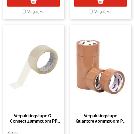
Vergelijken
Vergelijken
Verpakkingstape Q-
Verpakkingstape
Connect 48mmx60m PP
Quantore 50mmx60m PP
transparant per stuk
bruin (pak à 6 rol)
€
1,77