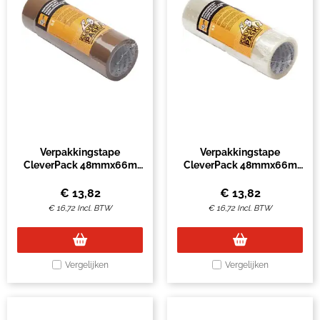
Verpakkingstape
Verpakkingstape
CleverPack 48mmx66m
CleverPack 48mmx66m
bruin PP seal à 6 rollen
transparant PP pak à 6
rollen
€
13,82
€
13,82
€
16,72
Incl. BTW
€
16,72
Incl. BTW
Vergelijken
Vergelijken