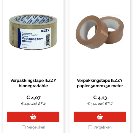
Verpakkingstape IEZZY
Verpakkingstape IEZZY
biodegradable
papier 50mmx50 meter
50mmx50m
80p gerecycled papier
bruin
€
4,07
€
4,13
€
4,92
Incl. BTW
€
5,00
Incl. BTW
Vergelijken
Vergelijken