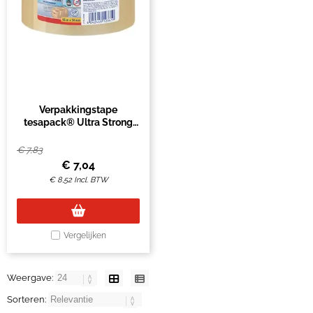
Verpakkingstape
tesapack® Ultra Strong
66mx50mm transparant
€
7,83
€
7,04
€
8,52
Incl. BTW
Vergelijken
Weergave:
Sorteren: