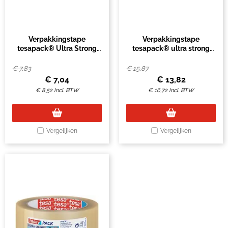
Verpakkingstape
Verpakkingstape
tesapack® Ultra Strong
tesapack® ultra strong
66mx50mm bruin
66mx50mm pvc +
dispenser
€
7,83
€
15,87
€
7,04
€
13,82
€
8,52
Incl. BTW
€
16,72
Incl. BTW
Vergelijken
Vergelijken