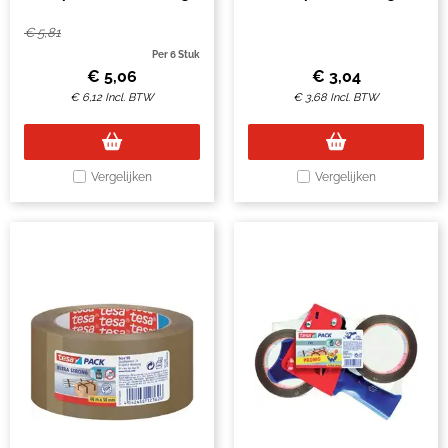
66mx50mm transparant
66mx38mm transparant
€
5,81
Per 6 Stuk
€
5,06
€
3,04
€
6,12
Incl. BTW
€
3,68
Incl. BTW
Vergelijken
Vergelijken