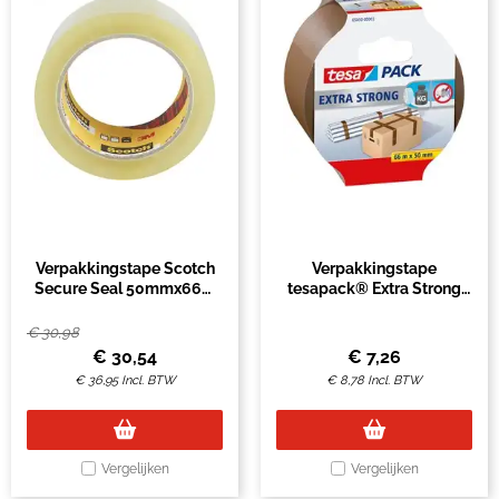
Verpakkingstape Scotch
Verpakkingstape
Secure Seal 50mmx66m
tesapack® Extra Strong
transparant 6 rollen
66mx50mm bruin
€
30,98
€
30,54
€
7,26
€
36,95
Incl. BTW
€
8,78
Incl. BTW
Vergelijken
Vergelijken