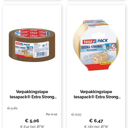
Verpakkingstape
Verpakkingstape
tesapack® Extra Strong
tesapack® Extra Strong
66mx50mm PVC bruin
66mx50mm pvc
transparant
€
5,81
€
7,25
Per 6 rol
€
5,06
€
6,47
€
6,12
Incl. BTW
€
7,83
Incl. BTW