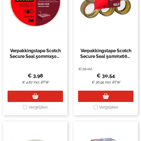
Verpakkingstape Scotch
Verpakkingstape Scotch
Secure Seal 50mmx50m
Secure Seal 50mmx66m
transparant
bruin 6 rollen
€
31,02
€
3,98
€
30,54
€
4,82
Incl. BTW
€
36,95
Incl. BTW
Vergelijken
Vergelijken