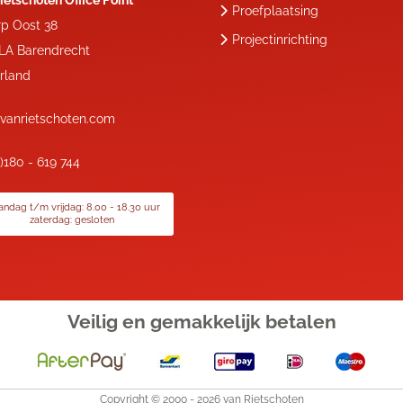
ietschoten Office Point
Proefplaatsing
rp Oost 38
Projectinrichting
 LA
Barendrecht
rland
vanrietschoten.com
0)180 - 619 744
ndag t/m vrijdag: 8.00 - 18.30 uur
zaterdag: gesloten
Veilig en gemakkelijk
betalen
Copyright © 2000 -
2026
van Rietschoten