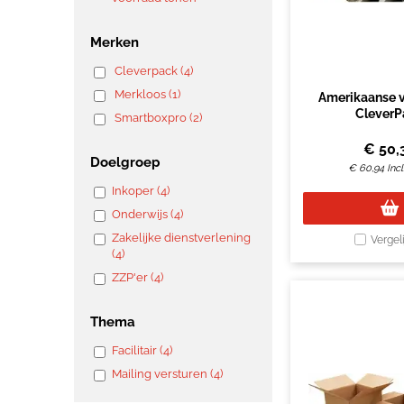
Merken
Cleverpack (4)
Merkloos (1)
Amerikaanse 
CleverP
Smartboxpro (2)
486x386x386m
bruin 10 
€
50,
Doelgroep
€
60,94
Inc
Inkoper (4)
Onderwijs (4)
Zakelijke dienstverlening
Vergel
(4)
ZZP'er (4)
Thema
Facilitair (4)
Mailing versturen (4)