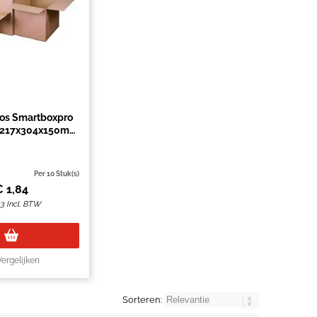
os Smartboxpro
f 217x304x150mm
bruin
Per 10 Stuk(s)
€
1,84
23
Incl. BTW
Vergelijken
Sorteren: