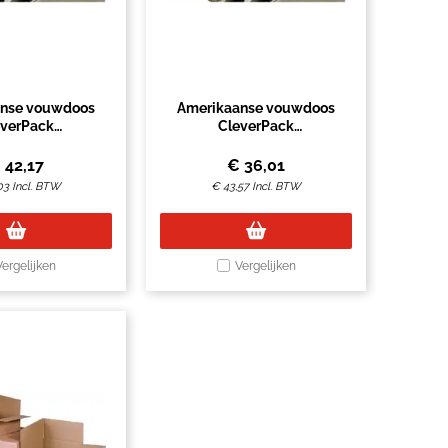
anse vouwdoos
Amerikaanse vouwdoos
everPack
CleverPack
386mm BC-golf
586x386x386mm BC-golf
n 10 stuks
bruin 5 stuks
€
42,17
€
36,01
03
Incl. BTW
€
43,57
Incl. BTW
Vergelijken
Vergelijken