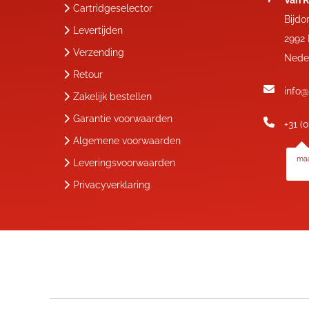
Van R
Cartridgeselector
Bijdo
Levertijden
2992
Verzending
Nede
Retour
info@
Zakelijk bestellen
Garantie voorwaarden
+31 (
Algemene voorwaarden
maa
Leveringsvoorwaarden
Privacyverklaring