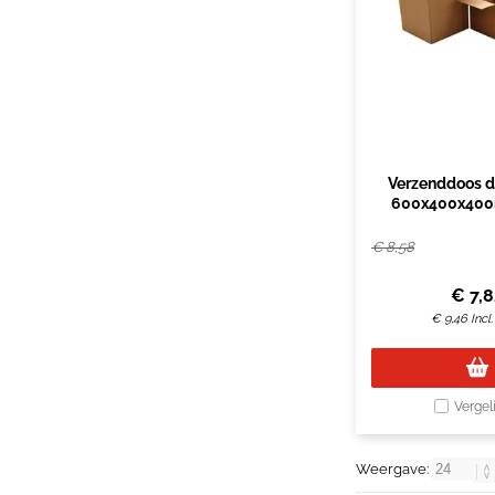
Verzenddoos d
600x400x400
€
8,58
€
7,
€
9,46
Incl
Vergel
Weergave: