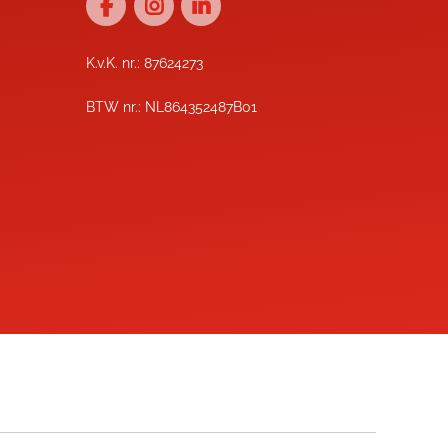
K.v.K. nr.: 87624273
BTW nr.: NL864352487B01